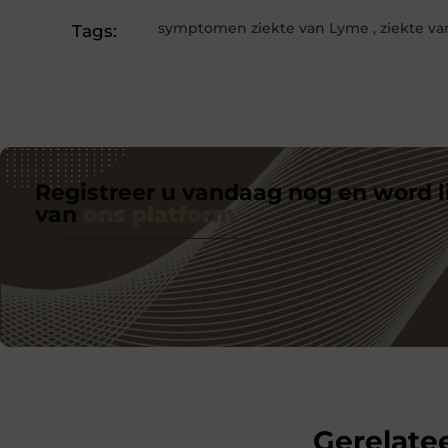
symptomen ziekte van Lyme
,
ziekte v
Tags:
Registreer u vandaag nog en word l
van
ons platform
Gerelatee