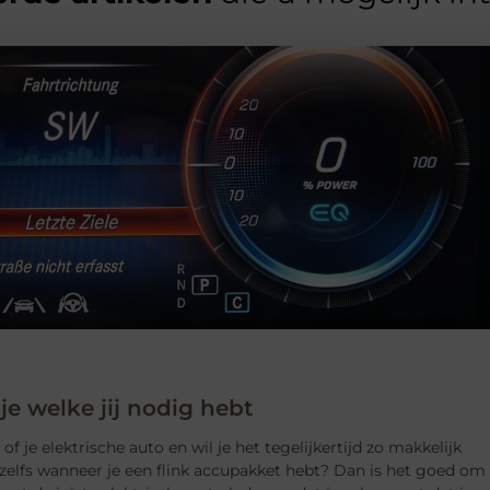
 je welke jij nodig hebt
f je elektrische auto en wil je het tegelijkertijd zo makkelijk
zelfs wanneer je een flink accupakket hebt? Dan is het goed om