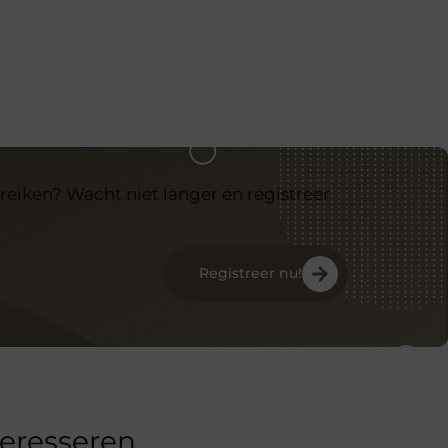
reiken? Wacht niet langer en registreer
Registreer nu!
teresseren