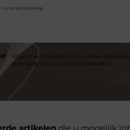
an Lyme behandeling
id
Wil jij jouw blogs delen en een breed publiek be
je vandaag nog op Grotemarktberaad.nl
rde artikelen
die u mogelijk in