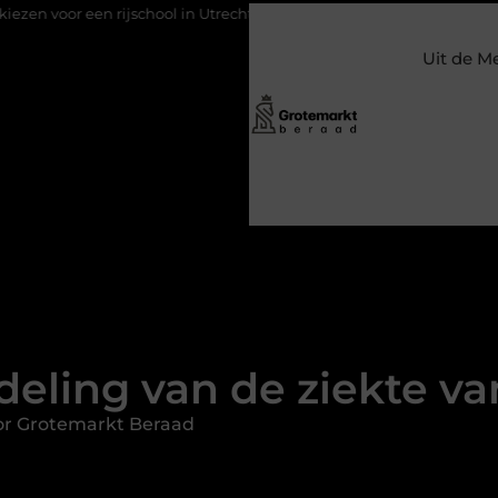
 rijschool in Utrecht?
Duurzaamheid verweven in de bedrijfsv
Uit de M
eling van de ziekte v
or Grotemarkt Beraad