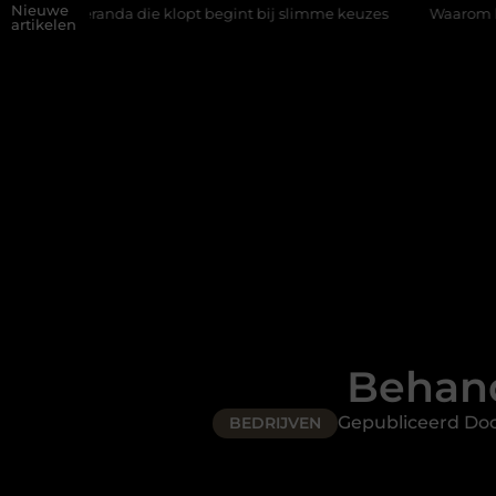
Nieuwe
anda die klopt begint bij slimme keuzes
Waarom kiezen voor een
artikelen
Behand
Gepubliceerd Do
BEDRIJVEN