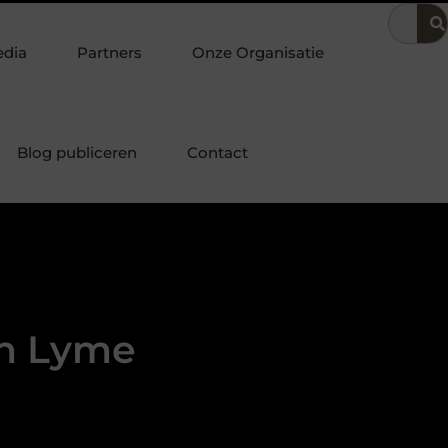
oering
Dit is hoe je de beste kapper in Arnhem kunt vinden
edia
Partners
Onze Organisatie
Blog publiceren
Contact
an Lyme