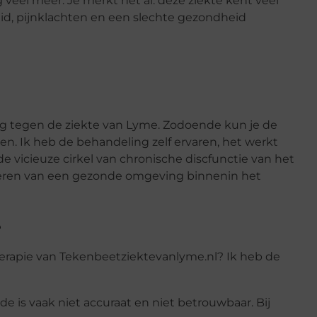
eel meer. Je merkt het al: deze ziekte kent veel
d, pijnklachten en een slechte gezondheid
ng tegen de ziekte van Lyme. Zodoende kun je de
en. Ik heb de behandeling zelf ervaren, het werkt
de vicieuze cirkel van chronische discfunctie van het
eëren van een gezonde omgeving binnenin het
e
herapie van Tekenbeetziektevanlyme.nl? Ik heb de
 is vaak niet accuraat en niet betrouwbaar. Bij