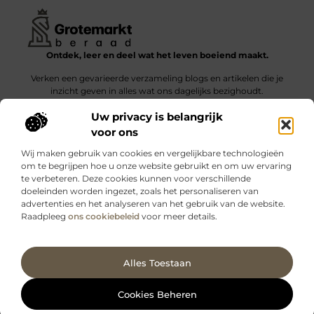
Ontdek, leer en deel wat het leven boeiend maakt.
Verken een gevarieerde verzameling blogs en artikelen die je
inzicht geven in alles wat ons dagelijks bezighoudt.
Uw privacy is belangrijk
Bericht categorie
voor ons
Wij maken gebruik van cookies en vergelijkbare technologieën
om te begrijpen hoe u onze website gebruikt en om uw ervaring
te verbeteren. Deze cookies kunnen voor verschillende
doeleinden worden ingezet, zoals het personaliseren van
Onze informatie
advertenties en het analyseren van het gebruik van de website.
Raadpleeg
ons cookiebeleid
voor meer details.
Kwalitatieve backlinks: wat zijn ze – en waarom maken ze verschil?
Verdien geld met je website: slimme strategieën voor blijvende inkomsten
Ga Naar Bo
Alles Toestaan
Website index
Cookiebeleid (EU)
@2025 www.grotemarktberaad.nl. All Right Reserved.
Cookies Beheren