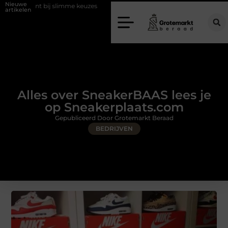
Nieuwe
 slimme keuzes
Waarom kiezen voor een rijschool in Utrecht?
Du
artikelen
Alles over SneakerBAAS lees je
op Sneakerplaats.com
Gepubliceerd Door Grotemarkt Beraad
BEDRIJVEN