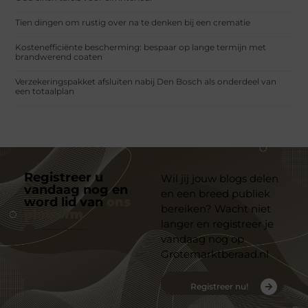
Tien dingen om rustig over na te denken bij een crematie
Kostenefficiënte bescherming: bespaar op lange termijn met
brandwerend coaten
Verzekeringspakket afsluiten nabij Den Bosch als onderdeel van
een totaalplan
Registreer u
Wil jij jouw blogs delen
vandaag nog en
en een breed publiek
word lid van
ons
bereiken? Wacht niet
platform
langer en registreer je
vandaag nog op
Grotemarktberaad.nl
Registreer nu!